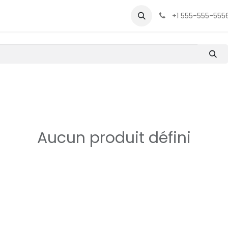
que
Contactez-moi
+1 555-555-555
Aucun produit défini